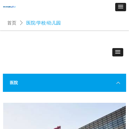
首页
ꄲ
医院/学校/幼儿园
医院